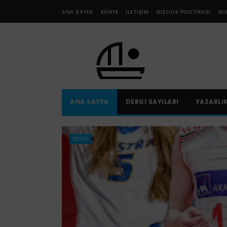
ANA SAYFA
KÜNYE
İLETIŞIM
GIZLILIK POLITIKASI
KU
ANA SAYFA
DERGI SAYILARI
YAZARLI
DERGI