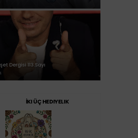
4
t Dergisi 113.Sayı
4
İKI ÜÇ HEDIYELIK