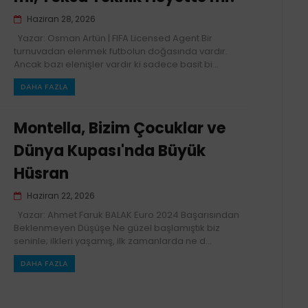
Haziran 28, 2026
Yazar: Osman Artün | FIFA Licensed Agent Bir
turnuvadan elenmek futbolun doğasında vardır.
Ancak bazı elenişler vardır ki sadece basit bi...
DAHA FAZLA
Montella, Bizim Çocuklar ve
Dünya Kupası'nda Büyük
Hüsran
Haziran 22, 2026
Yazar: Ahmet Faruk BALAK Euro 2024 Başarısından
Beklenmeyen Düşüşe Ne güzel başlamıştık biz
seninle; ilkleri yaşamış, ilk zamanlarda ne d...
DAHA FAZLA