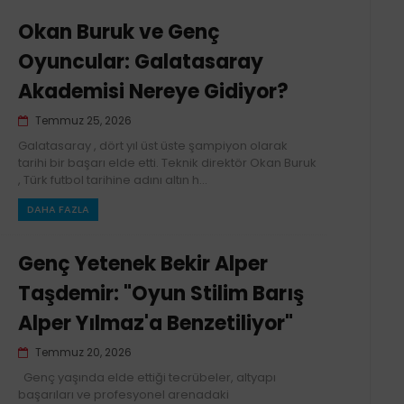
Okan Buruk ve Genç
Oyuncular: Galatasaray
Akademisi Nereye Gidiyor?
Temmuz 25, 2026
Galatasaray , dört yıl üst üste şampiyon olarak
tarihi bir başarı elde etti. Teknik direktör Okan Buruk
, Türk futbol tarihine adını altın h...
DAHA FAZLA
Genç Yetenek Bekir Alper
Taşdemir: "Oyun Stilim Barış
Alper Yılmaz'a Benzetiliyor"
Temmuz 20, 2026
Genç yaşında elde ettiği tecrübeler, altyapı
başarıları ve profesyonel arenadaki