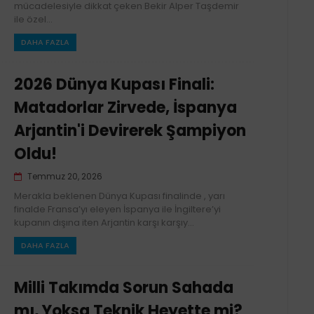
mücadelesiyle dikkat çeken Bekir Alper Taşdemir
ile özel...
DAHA FAZLA
2026 Dünya Kupası Finali:
Matadorlar Zirvede, İspanya
Arjantin'i Devirerek Şampiyon
Oldu!
Temmuz 20, 2026
Merakla beklenen Dünya Kupası finalinde , yarı
finalde Fransa’yı eleyen İspanya ile İngiltere’yi
kupanın dışına iten Arjantin karşı karşıy...
DAHA FAZLA
Milli Takımda Sorun Sahada
mı, Yoksa Teknik Heyette mi?