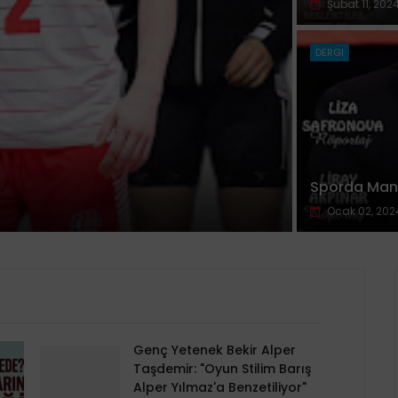
Şubat 11, 202
DERGI
Sporda Manşe
Ocak 02, 202
Genç Yetenek Bekir Alper
Taşdemir: "Oyun Stilim Barış
Alper Yılmaz'a Benzetiliyor"