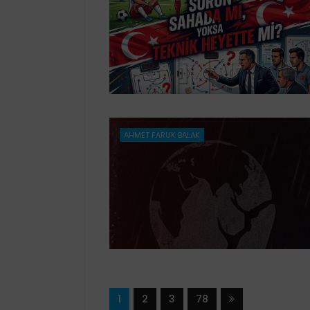
AHMET FARUK BALAK
1
2
3
78