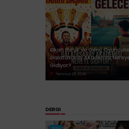
Okan Buruk ve Genç Oyuncular
Galatasaray Akademisi Nerey
Gidiyor?
Temmuz 25, 2026
DERGI
DERGI