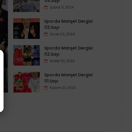
114.Sayı
Şubat 11, 2024
Sporda Manşet Dergisi
113.Sayı
Ocak 02, 2024
Sporda Manşet Dergisi
112.Sayı
Aralık 03, 2023
Sporda Manşet Dergisi
111.Sayı
Kasım 01, 2023