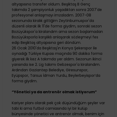
altyapısına transfer oldum. Beşiktaş B Genç
takımda 2 şampiyonluk yaşadıktan sonra 2007'de
profesyonel anlaşmayı imzaladım. 2007-08
sezonunda kiralık gittiğim Zeytinburnuspor'da
düzenli olarak ilk 11'de forma giydim, sonraki sezon
Bozüyükspor'a kiralandım ama sezon başlamadan
Bozüyüksporla karşılıklı anlaşarak sözleşmeyi fes
edip Beşiktaş altyapısına geri döndüm.
26 Ocak 2010'da Beşiktaş'ın Konya Şekerspor ile
oynadığı Türkiye Kupası maçında 90 dakika forma
giyerek ilk kez A takımda yer aldım. Sezonun ikinci
yarısında ise 2. Lig takımı Gebzespor'a kiralandım.
Ardından Gaziantep Belediye, Giresunspor,
Eyüpspor, Tarsus İdman Yurdu, Beylerbeyispor’da
forma giydim.
“Yönetici ya da antrenör olmak istiyorum”
Kariyer planı olarak pek çok düşündüğüm şeyler var
tabi ki ama futbol camiasında iyi bir kulüp
bünyesinde yönetici ve antrenör olmak, benim için