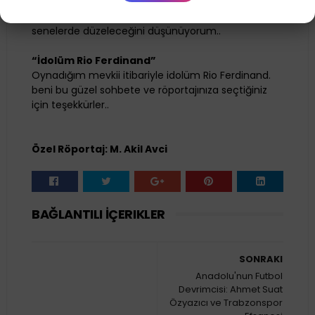
istediği şartlar altında kulüplerde oynayamıyor ve
tabi ki beni de etkiledi. bu yüzden ilerleyen
senelerde düzeleceğini düşünüyorum..
“İdolüm Rio Ferdinand”
Oynadığım mevkii itibariyle idolüm Rio Ferdinand.
beni bu güzel sohbete ve röportajınıza seçtiğiniz
için teşekkürler..
Özel Röportaj: M. Akil Avci
BAĞLANTILI İÇERIKLER
SONRAKI
Anadolu'nun Futbol
Devrimcisi: Ahmet Suat
Özyazıcı ve Trabzonspor