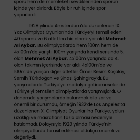
sporu hem de memleketi sevdiklerinden sporun
içinde yer alırlardı. Böyle bir ruh içinde spor
yaparlardı.
1928 yılında Amsterdam’da düzenlenen IX.
Yaz Olimpiyat Oyunları’nda Türkiye’yi temsil eden
40 sporcu ve 6 atletten biri olarak yer aldı
Mehmet
Ali Aybar.
Bu olimpiyatlarda hem 100m hem de
4x100m’de yarıştı. 100m yarışında kendi serisinde 5.
olan
Mehmet Ali Aybar
, 4x100m yarışında da 4.
olan takımın içerisinde yer aldı. 4x100m’de ve
100m’de yarışan diğer atletler Ömer Besim Koşalay,
Semih Türkdoğan ve Şinasi Şahingiray’dı. Bu
yarışmalarda Türkiye’ye madalya getiremeseler de
Türkiye’yi temsilen olimpiyatlarda yarışmışlardı. O
dönemde yarışmalarda bulunmak bile zor ve
önemli bir durumdu, örneğin 1932’de Los Angeles’ta
düzenlenen X. Olimpiyat Oyunları’na Türkiye, yolun
uzaklığı ve masrafların fazla olması nedeniyle
katılamadı. Dolayısıyla 1928 yılında Türkiye’nin
olimpiyatlarda temsil edilmesi oldukça önemli ve
değerliydi.