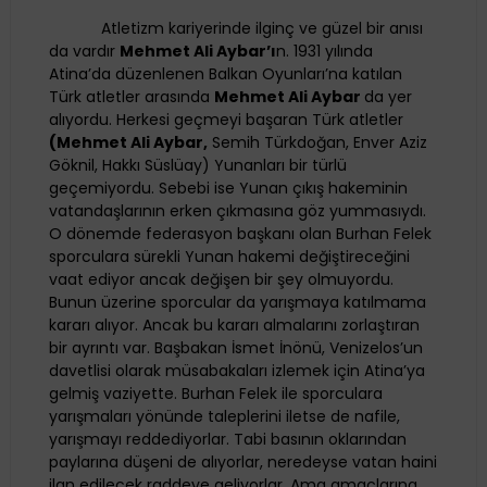
Atletizm kariyerinde ilginç ve güzel bir anısı
da vardır
Mehmet Ali Aybar’ı
n. 1931 yılında
Atina’da düzenlenen Balkan Oyunları’na katılan
Türk atletler arasında
Mehmet Ali Aybar
da yer
alıyordu. Herkesi geçmeyi başaran Türk atletler
(Mehmet Ali Aybar,
Semih Türkdoğan, Enver Aziz
Göknil, Hakkı Süslüay) Yunanları bir türlü
geçemiyordu. Sebebi ise Yunan çıkış hakeminin
vatandaşlarının erken çıkmasına göz yummasıydı.
O dönemde federasyon başkanı olan Burhan Felek
sporculara sürekli Yunan hakemi değiştireceğini
vaat ediyor ancak değişen bir şey olmuyordu.
Bunun üzerine sporcular da yarışmaya katılmama
kararı alıyor. Ancak bu kararı almalarını zorlaştıran
bir ayrıntı var. Başbakan İsmet İnönü, Venizelos’un
davetlisi olarak müsabakaları izlemek için Atina’ya
gelmiş vaziyette. Burhan Felek ile sporculara
yarışmaları yönünde taleplerini iletse de nafile,
yarışmayı reddediyorlar. Tabi basının oklarından
paylarına düşeni de alıyorlar, neredeyse vatan haini
ilan edilecek raddeye geliyorlar. Ama amaçlarına