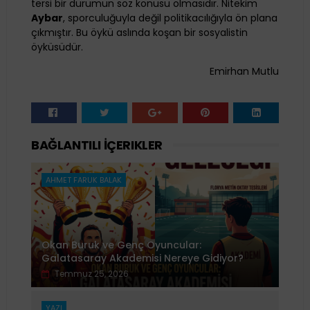
tersi bir durumun söz konusu olmasıdır. Nitekim
Aybar
, sporculuğuyla değil politikacılığıyla ön plana
çıkmıştır. Bu öykü aslında koşan bir sosyalistin
öyküsüdür.
Emirhan Mutlu
BAĞLANTILI İÇERIKLER
AHMET FARUK BALAK
Okan Buruk ve Genç Oyuncular:
Galatasaray Akademisi Nereye Gidiyor?
Temmuz 25, 2026
YAZI