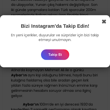
da ulaşıyorlar, Yunan çıkış hakemi değiştiriliyor. Son
iki günde yarışmalara katılan Türk sporcular 200m
seçmelerinde Balkan rekoru kırıp finalde ikinci
✖
oluyorlar; 4x100m bayrak yarışında ise hem birinci
oluyorlar hem de rekor kırıyorlar.
Bizi Instagram'da Takip Edin!
Tabi hikâye burada bitmiyor. Bu hikâyede bir
En yeni içerikler, duyurular ve sürprizler için bizi takip
sporcu ve bir başbakan olarak karşı karşıya gelen
etmeyi unutmayın.
ikili, yıllar sonra mecliste iki milletvekili olarak karşı
karşıya geliyorlar. Bir gün İsmet İnönü,
Mehmet Ali
Aybar
ile konuşurken “Atina’da neden
Takip Et
koşmadıydın?” diye soruyor. Bu soruya oldukça
şaşırıyor
Aybar
. Çünkü İnönü’nün yıllar önce
Atina’da koşmayan Mehmet Ali ile o günkü
Aybar’ın
aynı kişi olduğunu bilmesi, haydi bunu biri
kulağına fısıldamış olsa bile aradan geçen kırk
yıldan fazla süreye rağmen İnönü’nün emrine karşı
gelinmesinin hesabını soruyor olması ona ilginç
geliyor.
Aybar’ın
100m’de en iyi derecesi 1930’da
kaydedilen 11 saniyelik performansı olarak kayıtlara