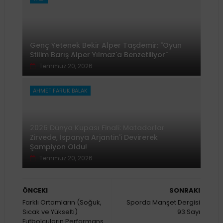
Genç Yetenek Bekir Alper Taşdemir: "Oyun
Stilim Barış Alper Yılmaz'a Benzetiliyor"
Temmuz 20, 2026
AHMET FARUK BALAK
2026 Dünya Kupası Finali: Matadorlar
Zirvede, İspanya Arjantin'i Devirerek
Şampiyon Oldu!
Temmuz 20, 2026
ÖNCEKI
SONRAKI
Farklı Ortamların (Soğuk,
Sporda Manşet Dergisi
Sıcak ve Yükselti)
93.Sayı
Futbolcuların Performans