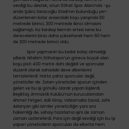
verdiği bu destek, onun İttihat Spor Alanı’nda -şu
anda Şükrü Saracoğlu Stadı’nın bulunduğu yer-
düzenlenen kızlar arasındaki koşu yarışında 60
metrede birinci, 300 metrede ikinci olmasını
sağlamıştı. Kız kardeşi Nermin ertesi sene bu
derecelerini biraz daha yükselterek hem 60 hem
de 300 metrede birinci oldu.
Spor yapmanın bu kadar kolay olmadığı
yıllardı. Nitekim İttihatspor’un görece büyük olan
koşu pisti 400 metre dahi değildi ve sporcular
düzenli olarak sahadaki deve dikenlerini
temizlerlerdi. Hatta yalnız sporcular değil,
yöneticiler de. Zaten yöneticiler sporun içinden
gelen ve bu işi gönüllü olarak yapan kişilerdi.
Beşiktaş Jimnastik Kulübü’nün kurucularından
Ahmet Fetgeri, Adil Giray, Valsamakis David, Jafe
Aslanyan gibi isimler yöneticiliğin yanı sıra
hakemliği de, sahayı hazırlama işini de zaman
zaman üstlenirlerdi. Para için değil sevdiği için bu işi
yapan yöneticilerin sporcuları da elbette hem