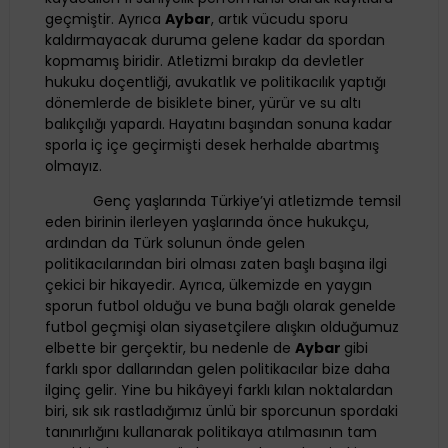
geçmiştir. Ayrıca
Aybar
, artık vücudu sporu
kaldırmayacak duruma gelene kadar da spordan
kopmamış biridir. Atletizmi bırakıp da devletler
hukuku doçentliği, avukatlık ve politikacılık yaptığı
dönemlerde de bisiklete biner, yürür ve su altı
balıkçılığı yapardı. Hayatını başından sonuna kadar
sporla iç içe geçirmişti desek herhalde abartmış
olmayız.
Genç yaşlarında Türkiye’yi atletizmde temsil
eden birinin ilerleyen yaşlarında önce hukukçu,
ardından da Türk solunun önde gelen
politikacılarından biri olması zaten başlı başına ilgi
çekici bir hikayedir. Ayrıca, ülkemizde en yaygın
sporun futbol olduğu ve buna bağlı olarak genelde
futbol geçmişi olan siyasetçilere alışkın olduğumuz
elbette bir gerçektir, bu nedenle de
Aybar
gibi
farklı spor dallarından gelen politikacılar bize daha
ilginç gelir. Yine bu hikâyeyi farklı kılan noktalardan
biri, sık sık rastladığımız ünlü bir sporcunun spordaki
tanınırlığını kullanarak politikaya atılmasının tam