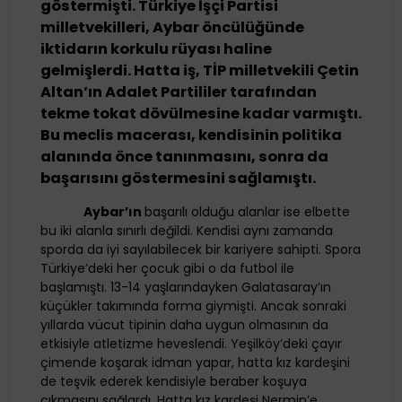
göstermişti. Türkiye İşçi Partisi
milletvekilleri, Aybar öncülüğünde
iktidarın korkulu rüyası haline
gelmişlerdi. Hatta iş, TİP milletvekili Çetin
Altan’ın Adalet Partililer tarafından
tekme tokat dövülmesine kadar varmıştı.
Bu meclis macerası, kendisinin politika
alanında önce tanınmasını, sonra da
başarısını göstermesini sağlamıştı.
Aybar’ın
başarılı olduğu alanlar ise elbette
bu iki alanla sınırlı değildi. Kendisi aynı zamanda
sporda da iyi sayılabilecek bir kariyere sahipti. Spora
Türkiye’deki her çocuk gibi o da futbol ile
başlamıştı. 13-14 yaşlarındayken Galatasaray’ın
küçükler takımında forma giymişti. Ancak sonraki
yıllarda vücut tipinin daha uygun olmasının da
etkisiyle atletizme heveslendi. Yeşilköy’deki çayır
çimende koşarak idman yapar, hatta kız kardeşini
de teşvik ederek kendisiyle beraber koşuya
çıkmasını sağlardı. Hatta kız kardeşi Nermin’e