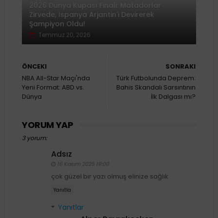
2026 Dünya Kupası Finali: Matadorlar
Zirvede, İspanya Arjantin'i Devirerek
Şampiyon Oldu!
Temmuz 20, 2026
ÖNCEKI
SONRAKI
NBA All-Star Maçı'nda
Türk Futbolunda Deprem:
Yeni Format: ABD vs.
Bahis Skandalı Sarsıntının
Dünya
İlk Dalgası mı?
YORUM YAP
3 yorum:
Adsız
16 Kasım 2025 19:00
çok güzel bir yazı olmuş elinize sağlık
Yanıtla
Yanıtlar