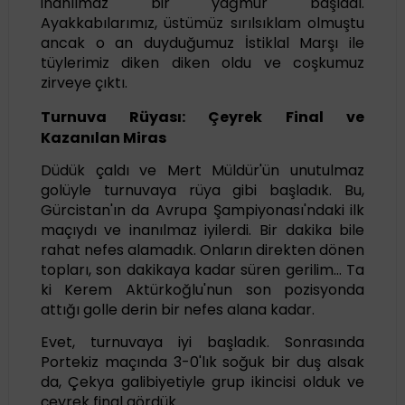
inanılmaz bir yağmur başladı.
Ayakkabılarımız, üstümüz sırılsıklam olmuştu
ancak o an duyduğumuz İstiklal Marşı ile
tüylerimiz diken diken oldu ve coşkumuz
zirveye çıktı.
Turnuva Rüyası: Çeyrek Final ve
Kazanılan Miras
Düdük çaldı ve Mert Müldür'ün unutulmaz
golüyle turnuvaya rüya gibi başladık. Bu,
Gürcistan'ın da Avrupa Şampiyonası'ndaki ilk
maçıydı ve inanılmaz iyilerdi. Bir dakika bile
rahat nefes alamadık. Onların direkten dönen
topları, son dakikaya kadar süren gerilim... Ta
ki Kerem Aktürkoğlu'nun son pozisyonda
attığı golle derin bir nefes alana kadar.
Evet, turnuvaya iyi başladık. Sonrasında
Portekiz maçında 3-0'lık soğuk bir duş alsak
da, Çekya galibiyetiyle grup ikincisi olduk ve
çeyrek final gördük.