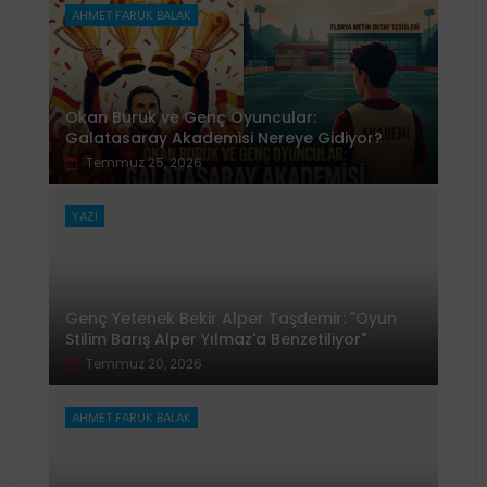
AHMET FARUK BALAK
Okan Buruk ve Genç Oyuncular:
Galatasaray Akademisi Nereye Gidiyor?
Temmuz 25, 2026
YAZI
Genç Yetenek Bekir Alper Taşdemir: "Oyun
Stilim Barış Alper Yılmaz'a Benzetiliyor"
Temmuz 20, 2026
AHMET FARUK BALAK