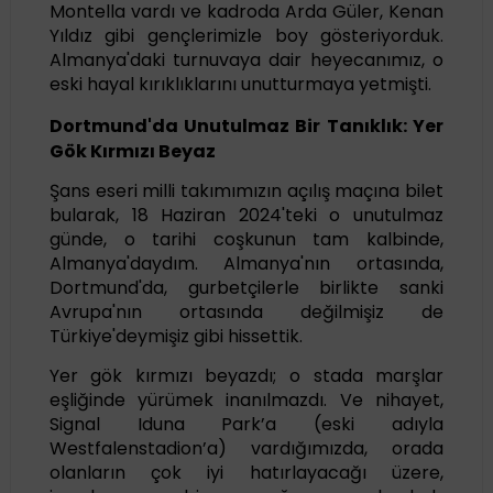
Montella vardı ve kadroda Arda Güler, Kenan
Yıldız gibi gençlerimizle boy gösteriyorduk.
Almanya'daki turnuvaya dair heyecanımız, o
eski hayal kırıklıklarını unutturmaya yetmişti.
Dortmund'da Unutulmaz Bir Tanıklık: Yer
Gök Kırmızı Beyaz
Şans eseri milli takımımızın açılış maçına bilet
bularak, 18 Haziran 2024'teki o unutulmaz
günde, o tarihi coşkunun tam kalbinde,
Almanya'daydım. Almanya'nın ortasında,
Dortmund'da, gurbetçilerle birlikte sanki
Avrupa'nın ortasında değilmişiz de
Türkiye'deymişiz gibi hissettik.
Yer gök kırmızı beyazdı; o stada marşlar
eşliğinde yürümek inanılmazdı. Ve nihayet,
Signal Iduna Park’a (eski adıyla
Westfalenstadion’a) vardığımızda, orada
olanların çok iyi hatırlayacağı üzere,