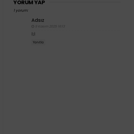
YORUM YAP
1 yorum:
Adsız
9 Kasım 2025 16:13
🙌
Yanıtla