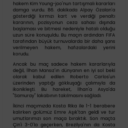
hakem Kim Young-joo'nun tartışmalı kararları
damga vurdu. 86. dakikada Alpay Özalan'a
gösterdiği kırmızı kart ve verdiği penaltı
kararının, pozisyonun ceza sahası dışında
başlaması ve bitmesi nedeniyle hatalı olduğu
uzun süre konuşuldu. Bu maçın ardından FIFA
tarafından büyük turnuvalarda bir daha şans
verilmeyen hakem, hafızalardaki yerini
korudu.
Ancak bu maç sadece hakem kararlarıyla
değil, İlhan Mansız'ın dünyanın en iyi sol beki
olarak kabul edilen Roberto Carlos'un
üzerinden yaptığı gökkuşağı çalımıyla da
ikonikleşti. Bu hareket, İlhan'a Asya'da
"Samuray" lakabının takılmasını sağladı.
İkinci maçımızda Kosta Rika ile 1-1 berabere
kalırken golümüz Emre Aşık'tan geldi ve tur
umutlarımızı son maça bıraktık. Son maçta
Çin'i 3-0'la geçerken, Brezilya'nın da Kosta