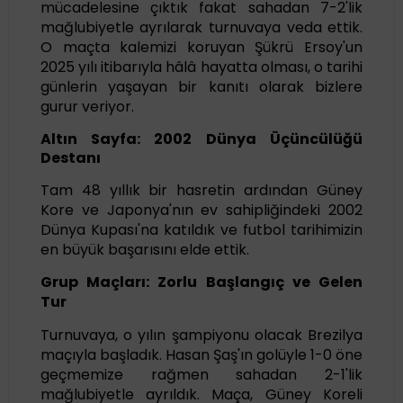
mücadelesine çıktık fakat sahadan 7-2'lik
mağlubiyetle ayrılarak turnuvaya veda ettik.
O maçta kalemizi koruyan Şükrü Ersoy'un
2025 yılı itibarıyla hâlâ hayatta olması, o tarihi
günlerin yaşayan bir kanıtı olarak bizlere
gurur veriyor.
Altın Sayfa: 2002 Dünya Üçüncülüğü
Destanı
Tam 48 yıllık bir hasretin ardından Güney
Kore ve Japonya'nın ev sahipliğindeki 2002
Dünya Kupası'na katıldık ve futbol tarihimizin
en büyük başarısını elde ettik.
Grup Maçları: Zorlu Başlangıç ve Gelen
Tur
Turnuvaya, o yılın şampiyonu olacak Brezilya
maçıyla başladık. Hasan Şaş'ın golüyle 1-0 öne
geçmemize rağmen sahadan 2-1'lik
mağlubiyetle ayrıldık. Maça, Güney Koreli