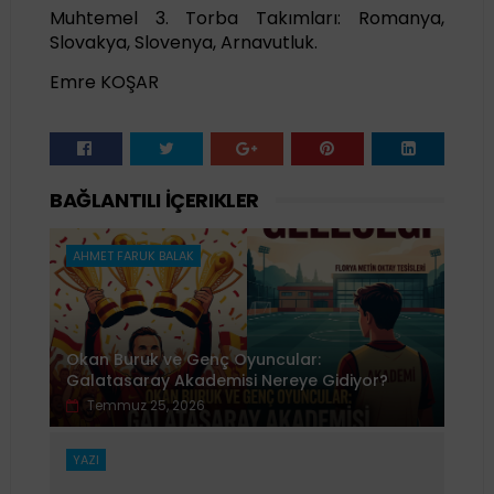
Muhtemel 3. Torba Takımları: Romanya,
Slovakya, Slovenya, Arnavutluk.
Emre KOŞAR
BAĞLANTILI İÇERIKLER
AHMET FARUK BALAK
Okan Buruk ve Genç Oyuncular:
Galatasaray Akademisi Nereye Gidiyor?
Temmuz 25, 2026
YAZI