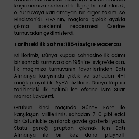
kaçırmamıza neden oldu. İlginç bir not olarak,
o turnuvaya katılamayan bir diğer takım ise
Hindistan'dı. FIFA'nın, maçlara çıplak ayakla
çıkma isteklerini reddetmesi üzerine
turnuvadan çekilmişlerdi.
Tarihteki İlk Sahne: 1954 İsviçre Macerası
Millilerimiz, Dünya Kupası sahnesine ilk adımı
bir sonraki turnuva olan 1954'te İsviçre'de attı.
İlk maçımıza turnuvanın favorilerinden Batı
Almanya karşısında çıktık ve sahadan 4-1
mağlup ayrıldık. Ay-Yıldızlıların Dünya Kupası
tarihindeki ilk golünü ise efsane isim Suat
Mamat kaydetti.
Grubun ikinci maçında Güney Kore ile
karşılaşan Millilerimiz, sahadan 7-0 gibi ezici
bir üstünlükle ayrılarak gövde gösterisi yaptı.
Statü gereği gruptan çıkmak için Batı
Almanya ile bir kez daha play-off