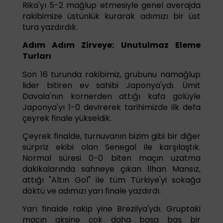
Rika'yı 5-2 mağlup etmesiyle genel averajda
rakibimize üstünlük kurarak adımızı bir üst
tura yazdırdık.
Adım Adım Zirveye: Unutulmaz Eleme
Turları
Son 16 turunda rakibimiz, grubunu namağlup
lider bitiren ev sahibi Japonya'ydı. Ümit
Davala'nın kornerden attığı kafa golüyle
Japonya'yı 1-0 devirerek tarihimizde ilk defa
çeyrek finale yükseldik.
Çeyrek finalde, turnuvanın bizim gibi bir diğer
sürpriz ekibi olan Senegal ile karşılaştık.
Normal süresi 0-0 biten maçın uzatma
dakikalarında sahneye çıkan İlhan Mansız,
attığı "Altın Gol" ile tüm Türkiye'yi sokağa
döktü ve adımızı yarı finale yazdırdı.
Yarı finalde rakip yine Brezilya'ydı. Gruptaki
maçın aksine çok daha başa baş bir